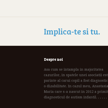
Implica-te si tu.
Despre noi
Asa cum se intampla in majoritatea
cazurilor, in spatele unei asociatii es
parinte al carui copil a fost diagnostic
o dizabilitate. In cazul meu, Anastasi
Maria care s-a nascut in 2012 a primit
diagnosticul de autism infantil.
. . . . .