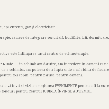
 apă curentă, gaz și electricitate.
rapie, camere de integrare senorială, bucătărie, băi, dormitoare, 
ective este înființarea unui centru de echinoterapie.
s? Nimic….. în schimb am dăruire, am încredere în oameni că ne 
e a schimba, am puterea de a lupta și de a mă ridica de fiecare 
pentru toți copiii, pentru părinți, pentru oameni.
litate vă invit să vizitați secțiunea EVENIMENTE pentru a fi la cu
 de fonduri pentru Centrul IUBIREA ÎNVINGE AUTISMUL.