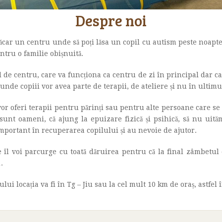
Despre noi
măcar un centru unde să poți lăsa un copil cu autism peste noapte? 
ntru o familie obișnuită.
l de centru, care va funcționa ca centru de zi în principal dar ca
nde copiii vor avea parte de terapii, de ateliere și nu în ultimu
r oferi terapii pentru părinți sau pentru alte persoane care se 
sunt oameni, că ajung la epuizare fizică și psihică, să nu uită
 important în recuperarea copilului și au nevoie de ajutor.
l voi parcurge cu toată dăruirea pentru că la final zâmbetul 
.
lui locația va fi în Tg – Jiu sau la cel mult 10 km de oraș, astfel î