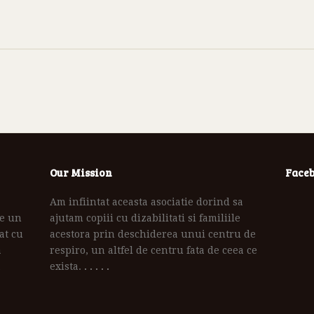
Our Mission
Face
Am infiintat aceasta asociatie dorind sa
te un
ajutam copiii cu dizabilitati si familiile
at cu
acestora prin deschiderea unui centru de
a
respiro, un altfel de centru fata de ceea ce
exista.
. . . . .