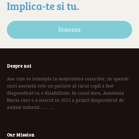
Implica-te si tu.
Doneaza
Despre noi
Asa cum se intampla in majoritatea cazurilor, in spatele
unei asociatii este un parinte al carui copil a fost
diagnosticat cu o dizabilitate. In cazul meu, Anastasia
Maria care s-a nascut in 2012 a primit diagnosticul de
autism infantil.
. . . . .
Our Mission