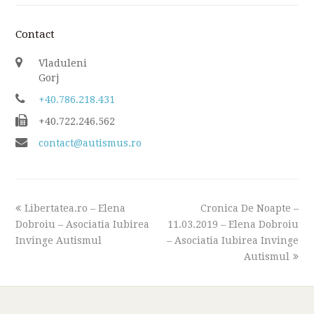
Contact
Vladuleni
Gorj
+40.786.218.431
+40.722.246.562
contact@autismus.ro
previous
next
Libertatea.ro – Elena
Cronica De Noapte –
post:
post:
Dobroiu – Asociatia Iubirea
11.03.2019 – Elena Dobroiu
Invinge Autismul
– Asociatia Iubirea Invinge
Autismul