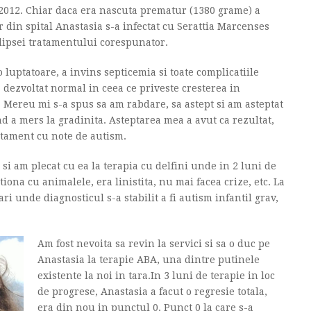
 2012. Chiar daca era nascuta prematur (1380 grame) a
r din spital Anastasia s-a infectat cu Serattia Marcenses
 lipsei tratamentului corespunator.
o luptatoare, a invins septicemia si toate complicatiile
a dezvoltat normal in ceea ce priveste cresterea in
. Mereu mi s-a spus sa am rabdare, sa astept si am asteptat
nd a mers la gradinita. Asteptarea mea a avut ca rezultat,
rtament cu note de autism.
 si am plecat cu ea la terapia cu delfini unde in 2 luni de
iona cu animalele, era linistita, nu mai facea crize, etc. La
ari unde diagnosticul s-a stabilit a fi autism infantil grav,
Am fost nevoita sa revin la servici si sa o duc pe
Anastasia la terapie ABA, una dintre putinele
existente la noi in tara.In 3 luni de terapie in loc
de progrese, Anastasia a facut o regresie totala,
era din nou in punctul 0. Punct 0 la care s-a