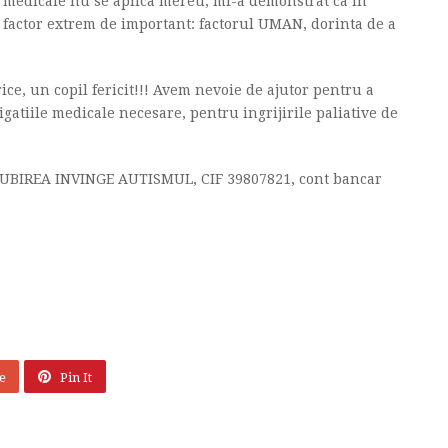
e medicale nu se aplica mereu, mi-a demonstrat ca in
n factor extrem de important: factorul UMAN, dorinta de a
ce, un copil fericit!!! Avem nevoie de ajutor pentru a
igatiile medicale necesare, pentru ingrijirile paliative de
 IUBIREA INVINGE AUTISMUL, CIF 39807821, cont bancar
e
Pin It