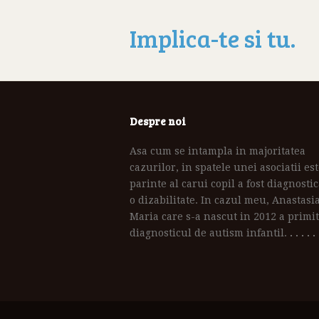
Implica-te si tu.
Despre noi
Asa cum se intampla in majoritatea
cazurilor, in spatele unei asociatii es
parinte al carui copil a fost diagnostic
o dizabilitate. In cazul meu, Anastasi
Maria care s-a nascut in 2012 a primit
diagnosticul de autism infantil.
. . . . .