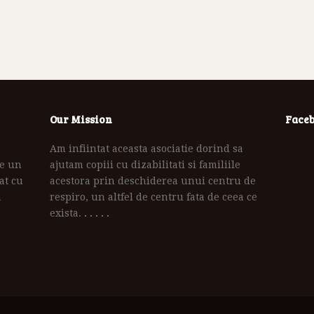
Our Mission
Face
Am infiintat aceasta asociatie dorind sa
te un
ajutam copiii cu dizabilitati si familiile
at cu
acestora prin deschiderea unui centru de
a
respiro, un altfel de centru fata de ceea ce
exista.
. . . . .