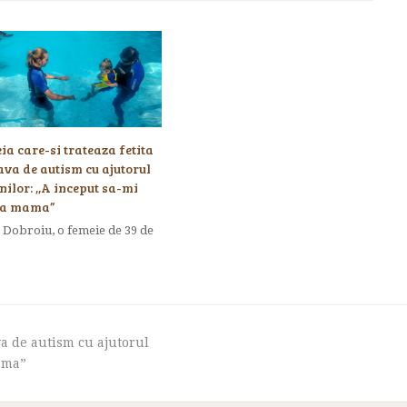
a care-si trateaza fetita
ava de autism cu ajutorul
nilor: ,,A inceput sa-mi
na mama”
 Dobroiu, o femeie de 39 de
va de autism cu ajutorul
mama”