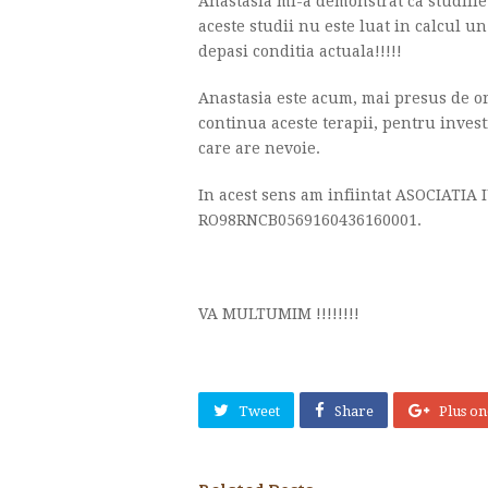
Anastasia mi-a demonstrat ca studiil
aceste studii nu este luat in calcul u
depasi conditia actuala!!!!!
Anastasia este acum, mai presus de ori
continua aceste terapii, pentru invest
care are nevoie.
In acest sens am infiintat ASOCIATIA
RO98RNCB0569160436160001.
VA MULTUMIM !!!!!!!!
Tweet
Share
Plus on