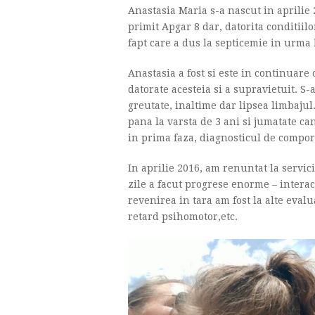
Anastasia Maria s-a nascut in aprilie
primit Apgar 8 dar, datorita conditiilo
fapt care a dus la septicemie in urma
Anastasia a fost si este in continuare 
datorate acesteia si a supravietuit. S-
greutate, inaltime dar lipsea limbajul
pana la varsta de 3 ani si jumatate ca
in prima faza, diagnosticul de compo
In aprilie 2016, am renuntat la servici
zile a facut progrese enorme – interact
revenirea in tara am fost la alte evalu
retard psihomotor,etc.