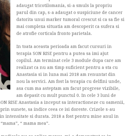
adaugat tricotilomanía, si-a smuls la propriu
parul din cap, s-a adaugat o suspiciune de cancer
datorita unui marker tumoral crescut si ca sa fie si
mai complexa situatia am descoperit ca sufera si
de atrofie corticala fronto parietala.
In toata aceasta perioada am facut cursuri in
terapia SON RISE pentru a putea sa imi ajut
copilul. Am terminat cele 3 module dupa care am
realizat ca nu am timp suficient pentru a sta cu
Anastasia si in luna mai 2018 am renuntat din
nou la servici. Am fost la terapia cu delfini unde,
asa cum ma asteptam am facut progrese vizibile,
am depasit cu mult punctul 0. In cele 3 luni de
SON RISE Anastasia a inceput sa interactioneze cu oamenii,
rin sunete, sa índice ceea ce isi doreste. Crizele s-au
 in intensitate si durata. 2018 a fost pentru mine anul in
: “mama”, “ mama mea”.