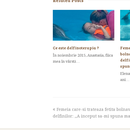
Related Posts
Ce este delfinoterapia ?
Femei
boln
În noiembrie 2015, Anastasia, fiica
delfi
mea în vârstă…
spu
Elena
ani…
previous
Femeia care-si trateaza fetita bolna
post:
delfinilor: ,,A inceput sa-mi spuna 